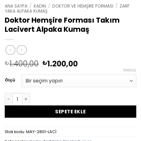
ANA SAYFA
/
KADIN
/
DOKTOR VE HEMŞIRE FORMASI
/
ZARF
YAKA ALPAKA KUMAŞ
Doktor Hemşire Forması Takım
Lacivert Alpaka Kumaş
Orijinal
Şu
1.400,00
1.200,00
₺
₺
fiyat:
andaki
TEMIZLE
₺1.400,00.
fiyat:
Ölçü
₺1.200,00.
Doktor Hemşire Forması Takım Lacivert Alpaka Kumaş a
SEPETE EKLE
Stok kodu:
MAY-2801-LACİ