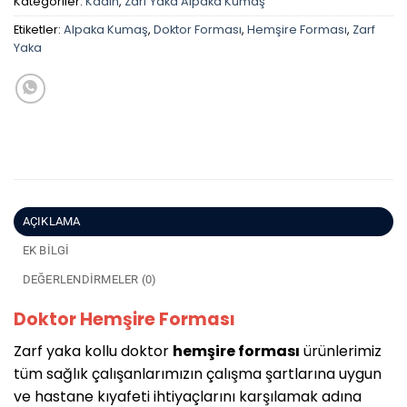
Kategoriler:
Kadın
,
Zarf Yaka Alpaka Kumaş
Etiketler:
Alpaka Kumaş
,
Doktor Forması
,
Hemşire Forması
,
Zarf
Yaka
AÇIKLAMA
EK BILGI
DEĞERLENDIRMELER (0)
Doktor Hemşire Forması
Zarf yaka kollu doktor
hemşire forması
ürünlerimiz
tüm sağlık çalışanlarımızın çalışma şartlarına uygun
ve hastane kıyafeti ihtiyaçlarını karşılamak adına