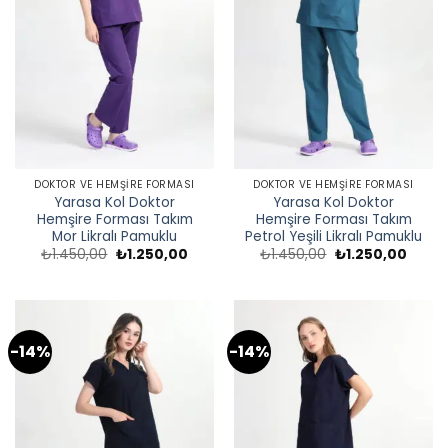
DOKTOR VE HEMŞIRE FORMASI
DOKTOR VE HEMŞIRE FORMASI
Yarasa Kol Doktor
Yarasa Kol Doktor
Hemşire Forması Takım
Hemşire Forması Takım
Mor Likralı Pamuklu
Petrol Yeşili Likralı Pamuklu
Orijinal
Şu
Orijinal
Şu
₺
1.450,00
₺
1.250,00
₺
1.450,00
₺
1.250,00
fiyat:
andaki
fiyat:
andak
₺1.450,00.
fiyat:
₺1.450,00.
fiyat:
₺1.250,00.
₺1.250
-14%
-14%