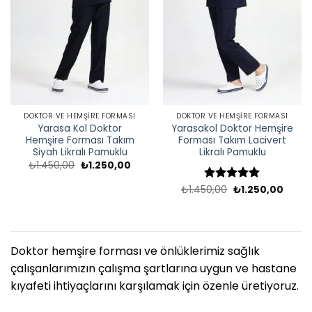
DOKTOR VE HEMŞIRE FORMASI
DOKTOR VE HEMŞIRE FORMASI
Yarasa Kol Doktor
Yarasakol Doktor Hemşire
Hemşire Forması Takım
Forması Takım Lacivert
Siyah Likralı Pamuklu
Likralı Pamuklu
Orijinal
Şu
₺
1.450,00
₺
1.250,00
fiyat:
andaki
₺1.450,00.
fiyat:
Orijinal
Şu
₺
1.450,00
5 üzerinden
₺
1.250,00
₺1.250,00.
fiyat:
andak
5
oy aldı
₺1.450,00.
fiyat:
₺1.250
Doktor hemşire forması ve önlüklerimiz sağlık
çalışanlarımızın çalışma şartlarına uygun ve hastane
kıyafeti ihtiyaçlarını karşılamak için özenle üretiyoruz.