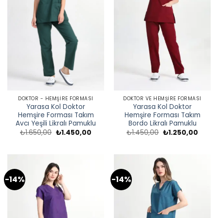
DOKTOR - HEMŞIRE FORMASI
DOKTOR VE HEMŞIRE FORMASI
Yarasa Kol Doktor
Yarasa Kol Doktor
Hemşire Forması Takım
Hemşire Forması Takım
Avcı Yeşili Likralı Pamuklu
Bordo Likralı Pamuklu
Orijinal
Şu
Orijinal
Şu
₺
1.650,00
₺
1.450,00
₺
1.450,00
₺
1.250,00
fiyat:
andaki
fiyat:
andak
₺1.650,00.
fiyat:
₺1.450,00.
fiyat:
₺1.450,00.
₺1.250
-14%
-14%