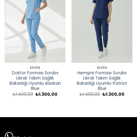
KADIN
KADIN
Doktor Forması Scrubs
Hemşire Forması Scrubs
Likralı Takım Sağlık
Likralı Takım Sağlık
Bakanlığı Uyumlu Alaskan
Bakanlığı Uyumlu-Patriot
Blue
Blue
Orijinal
Şu
Orijinal
Şu
₺
1.400,00
₺
1.300,00
₺
1.400,00
₺
1.300,00
fiyat:
andaki
fiyat:
andak
₺1.400,00.
fiyat:
₺1.400,00.
fiyat:
₺1.300,00.
₺1.300