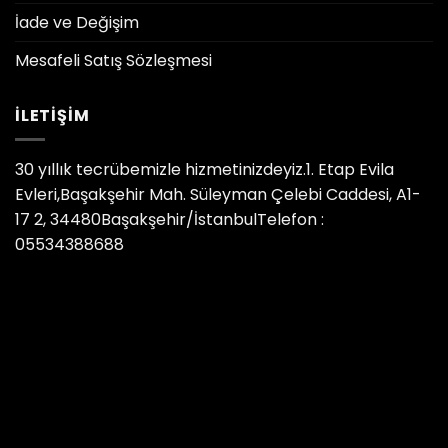
İade ve Değişim
Mesafeli Satış Sözleşmesi
İLETIŞIM
30 yıllık tecrübemizle hizmetinizdeyiz.1. Etap Evila
Evleri,Başakşehir Mah. Süleyman Çelebi Caddesi, A1-
17 2, 34480Başakşehir/İstanbulTelefon :
05534388688