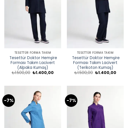
TESETTÜR FORMA TAKIM
TESETTÜR FORMA TAKIM
Tesettür Doktor Hemşire
Tesettür Doktor Hemşire
Forması Takım Lacivert
Forması Takım Lacivert
(Alpaka Kumaş)
(Terikoton Kumaş)
Orijinal
Şu
Orijinal
Şu
₺
1.500,00
₺
1.400,00
₺
1.500,00
₺
1.400,00
fiyat:
andaki
fiyat:
andak
₺1.500,00.
fiyat:
₺1.500,00.
fiyat:
₺1.400,00.
₺1.40
-7%
-7%