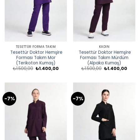
TESETTÜR FORMA TAKIM
KADIN
Tesettür Doktor Hemşire
Tesettür Doktor Hemşire
Forması Takım Mor
Forması Takım Mürdüm
(Terikoton Kumaş)
(Alpaka Kumaş)
Orijinal
Şu
Orijinal
Şu
₺
1.500,00
₺
1.400,00
₺
1.500,00
₺
1.400,00
fiyat:
andaki
fiyat:
andak
₺1.500,00.
fiyat:
₺1.500,00.
fiyat:
₺1.400,00.
₺1.40
-7%
-7%