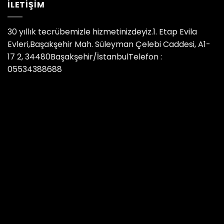
İLETIŞIM
30 yıllık tecrübemizle hizmetinizdeyiz.1. Etap Evila
Evleri,Başakşehir Mah. Süleyman Çelebi Caddesi, A1-
17 2, 34480Başakşehir/İstanbulTelefon :
05534388688