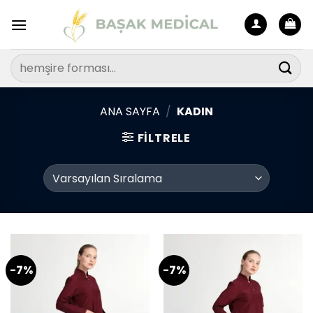
İçeriğe
atla
Ara:
ANA SAYFA
/
KADIN
FILTRELE
-7%
-7%