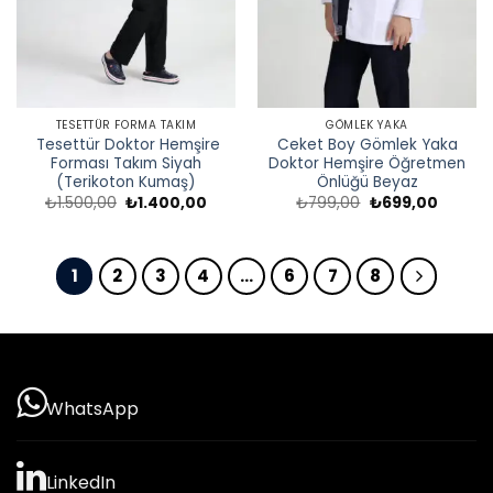
TESETTÜR FORMA TAKIM
GÖMLEK YAKA
Tesettür Doktor Hemşire
Ceket Boy Gömlek Yaka
Forması Takım Siyah
Doktor Hemşire Öğretmen
(Terikoton Kumaş)
Önlüğü Beyaz
Orijinal
Şu
Orijinal
Şu
₺
1.500,00
₺
1.400,00
₺
799,00
₺
699,00
fiyat:
andaki
fiyat:
andaki
₺1.500,00.
fiyat:
₺799,00.
fiyat:
₺1.400,00.
₺699,0
1
2
3
4
…
6
7
8
WhatsApp
LinkedIn