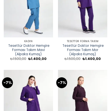
KADIN
TESETTÜR FORMA TAKIM
Tesettür Doktor Hemşire
Tesettür Doktor Hemşire
Forması Takım Mavi
Forması Takım Mor
(Alpaka Kumaş)
(Alpaka Kumaş)
Orijinal
Şu
Orijinal
Şu
₺
1.500,00
₺
1.400,00
₺
1.500,00
₺
1.400,00
fiyat:
andaki
fiyat:
andak
₺1.500,00.
fiyat:
₺1.500,00.
fiyat:
₺1.400,00.
₺1.40
-7%
-7%