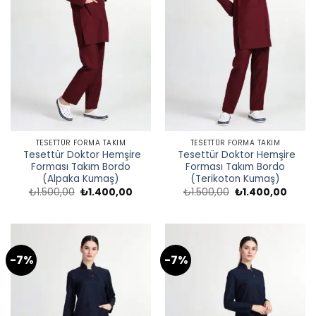
TESETTÜR FORMA TAKIM
TESETTÜR FORMA TAKIM
Tesettür Doktor Hemşire
Tesettür Doktor Hemşire
Forması Takım Bordo
Forması Takım Bordo
(Alpaka Kumaş)
(Terikoton Kumaş)
Orijinal
Şu
Orijinal
Şu
₺
1.500,00
₺
1.400,00
₺
1.500,00
₺
1.400,00
fiyat:
andaki
fiyat:
andak
₺1.500,00.
fiyat:
₺1.500,00.
fiyat:
₺1.400,00.
₺1.40
-7%
-7%