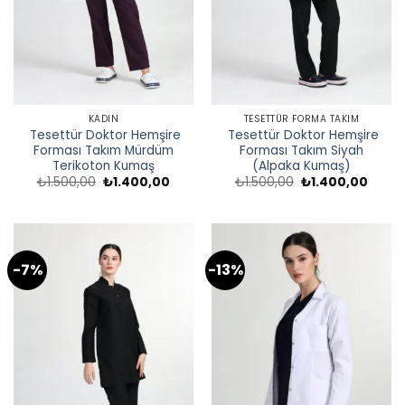
KADIN
TESETTÜR FORMA TAKIM
Tesettür Doktor Hemşire
Tesettür Doktor Hemşire
Forması Takım Mürdüm
Forması Takım Siyah
Terikoton Kumaş
(Alpaka Kumaş)
Orijinal
Şu
Orijinal
Şu
₺
1.500,00
₺
1.400,00
₺
1.500,00
₺
1.400,00
fiyat:
andaki
fiyat:
andak
₺1.500,00.
fiyat:
₺1.500,00.
fiyat:
₺1.400,00.
₺1.40
-7%
-13%