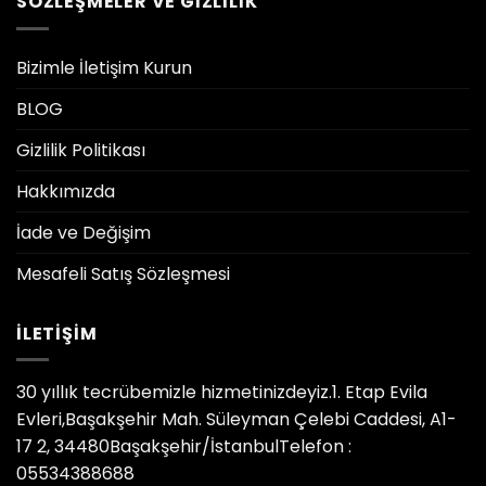
SÖZLEŞMELER VE GIZLILIK
Bizimle İletişim Kurun
BLOG
Gizlilik Politikası
Hakkımızda
İade ve Değişim
Mesafeli Satış Sözleşmesi
İLETIŞIM
30 yıllık tecrübemizle hizmetinizdeyiz.1. Etap Evila
Evleri,Başakşehir Mah. Süleyman Çelebi Caddesi, A1-
17 2, 34480Başakşehir/İstanbulTelefon :
05534388688