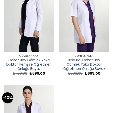
GÖMLEK YAKA
GÖMLEK YAKA
Ceket Boy Gömlek Yaka
Kısa Kol Ceket Boy
Doktor Hemşire Öğretmen
Gömlek Yaka Doktor
Önlüğü Beyaz
Öğretmen Önlüğü Beyaz
Orijinal
Şu
Orijinal
Şu
₺
799,00
₺
699,00
₺
799,00
₺
699,00
fiyat:
andaki
fiyat:
andaki
₺799,00.
fiyat:
₺799,00.
fiyat:
₺699,00.
₺699,0
-13%