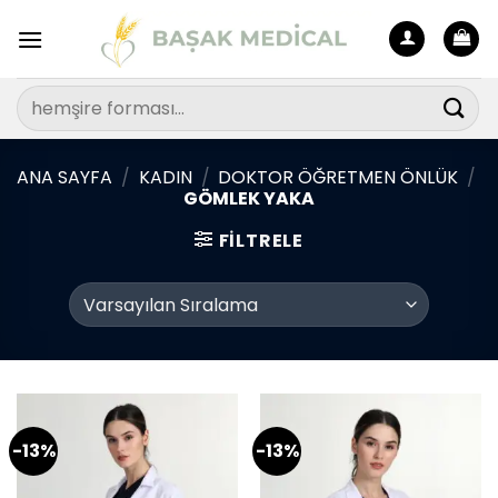
İçeriğe
atla
Ara:
ANA SAYFA
/
KADIN
/
DOKTOR ÖĞRETMEN ÖNLÜK
/
GÖMLEK YAKA
FILTRELE
-13%
-13%