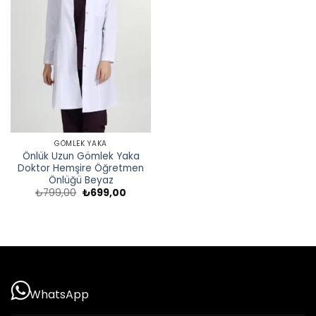
GÖMLEK YAKA
Önlük Uzun Gömlek Yaka
Doktor Hemşire Öğretmen
Önlüğü Beyaz
Orijinal
Şu
₺
799,00
₺
699,00
fiyat:
andaki
₺799,00.
fiyat:
₺699,00.
WhatsApp