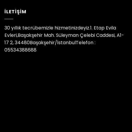
İLETIŞIM
30 yıllık tecrübemizle hizmetinizdeyiz.1. Etap Evila
Evleri,Başakşehir Mah. Süleyman Çelebi Caddesi, A1-
17 2, 34480Başakşehir/İstanbulTelefon :
05534388688