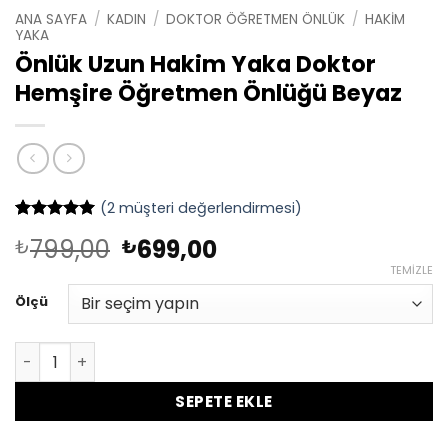
ANA SAYFA
/
KADIN
/
DOKTOR ÖĞRETMEN ÖNLÜK
/
HAKIM
YAKA
Önlük Uzun Hakim Yaka Doktor
Hemşire Öğretmen Önlüğü Beyaz
(
2
müşteri değerlendirmesi)
2
müşteri
Orijinal
Şu
799,00
699,00
₺
₺
puanına
dayanarak
fiyat:
andaki
TEMIZLE
5 üzerinden
₺799,00.
fiyat:
5
puan aldı
Ölçü
₺699,00.
Önlük Uzun Hakim Yaka Doktor Hemşire Öğretmen Önlü
SEPETE EKLE