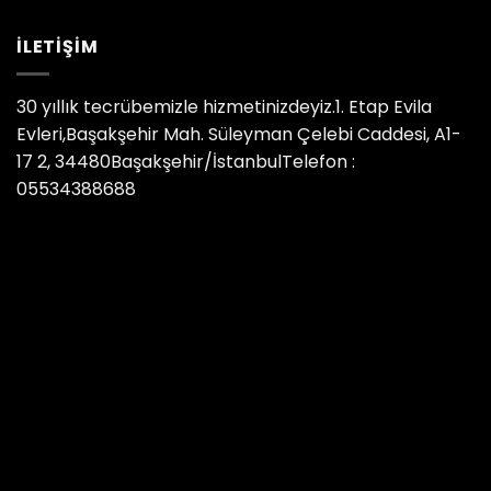
İLETIŞIM
30 yıllık tecrübemizle hizmetinizdeyiz.1. Etap Evila
Evleri,Başakşehir Mah. Süleyman Çelebi Caddesi, A1-
17 2, 34480Başakşehir/İstanbulTelefon :
05534388688