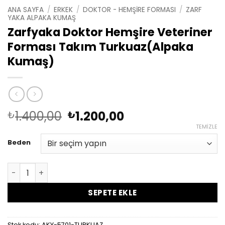
ANA SAYFA
/
ERKEK
/
DOKTOR - HEMŞIRE FORMASI
/
ZARF
YAKA ALPAKA KUMAŞ
Zarfyaka Doktor Hemşire Veteriner
Forması Takım Turkuaz(Alpaka
Kumaş)
Orijinal
Şu
1.400,00
1.200,00
₺
₺
fiyat:
andaki
TEMIZLE
₺1.400,00.
fiyat:
Beden
₺1.200,00.
Zarfyaka Doktor Hemşire Veteriner Forması Takım Tur
SEPETE EKLE
Stok kodu:
AKY-5701-TURKUAZ