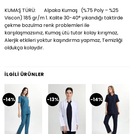
KUMAŞ TÜRÜ: Alpaka Kumaş (%75 Poly – %25
Viscon) 185 gr/m 1. Kalite 30-40° yıkandığı taktirde
çekme bozulma renk problemleri ile
karşılaşmazsınız, Kumaş ütü tutar kolay kırışmaz,
Alerjik etkileri yoktur kaşındırma yapmaz, Temizliği
oldukça kolaydır.
İLGILI ÜRÜNLER
-14%
-13%
-14%