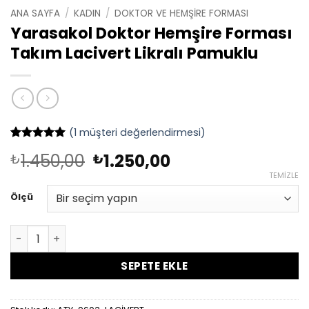
ANA SAYFA
/
KADIN
/
DOKTOR VE HEMŞIRE FORMASI
Yarasakol Doktor Hemşire Forması
Takım Lacivert Likralı Pamuklu
(
1
müşteri değerlendirmesi)
1
müşteri
Orijinal
Şu
1.450,00
1.250,00
₺
₺
puanına
dayanarak
fiyat:
andaki
TEMIZLE
5 üzerinden
₺1.450,00.
fiyat:
5
puan aldı
Ölçü
₺1.250,00.
Yarasakol Doktor Hemşire Forması Takım Lacivert Likral
SEPETE EKLE