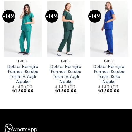
-14%
-14%
-14%
KADIN
KADIN
KADIN
Doktor Hemşire
Doktor Hemşire
Doktor Hemşire
Forması Scrubs
Forması Scrubs
Forması Scrubs
Takım H.Yeşili
Takım A.Yeşili
Takım Saks
Alpaka
Alpaka
Alpaka
₺
1.400,00
₺
1.400,00
₺
1.400,00
Orijinal
Şu
Orijinal
Şu
Orijinal
Şu
₺
1.200,00
₺
1.200,00
₺
1.200,00
fiyat:
andaki
fiyat:
andaki
fiyat:
andak
₺1.400,00.
fiyat:
₺1.400,00.
fiyat:
₺1.400,00.
fiyat:
₺1.200,00.
₺1.200,00.
₺1.200
WhatsApp