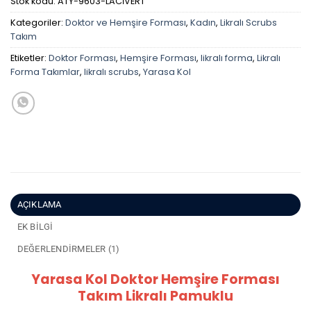
Stok kodu:
ATY-9603-LACİVERT
Kategoriler:
Doktor ve Hemşire Forması
,
Kadın
,
Likralı Scrubs
Takım
Etiketler:
Doktor Forması
,
Hemşire Forması
,
likralı forma
,
Likralı
Forma Takımlar
,
likralı scrubs
,
Yarasa Kol
AÇIKLAMA
EK BILGI
DEĞERLENDIRMELER (1)
Yarasa Kol Doktor Hemşire Forması
Takım Likralı Pamuklu