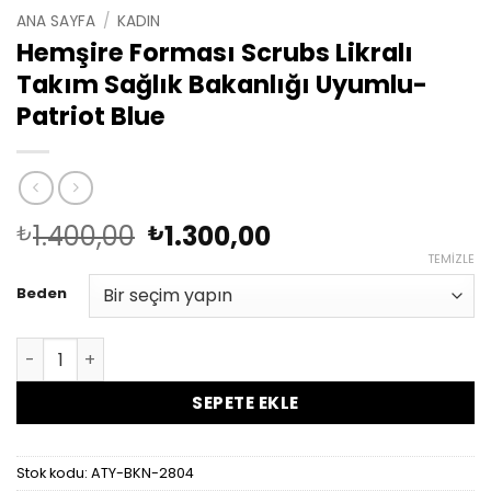
ANA SAYFA
/
KADIN
Hemşire Forması Scrubs Likralı
Takım Sağlık Bakanlığı Uyumlu-
Patriot Blue
Orijinal
Şu
1.400,00
1.300,00
₺
₺
fiyat:
andaki
TEMIZLE
₺1.400,00.
fiyat:
Beden
₺1.300,00.
Hemşire Forması Scrubs Likralı Takım Sağlık Bakanlığı U
SEPETE EKLE
Stok kodu:
ATY-BKN-2804