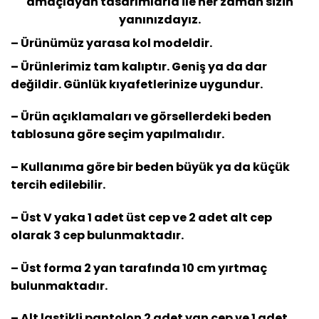
amaçlayan tasarımlarla ile her zaman sizin
yanınızdayız.
– Ürünümüz yarasa kol modeldir.
– Ürünlerimiz tam kalıptır. Geniş ya da dar
değildir. Günlük kıyafetlerinize uygundur.
– Ürün açıklamaları ve görsellerdeki beden
tablosuna göre seçim yapılmalıdır.
– Kullanıma göre bir beden büyük ya da küçük
tercih edilebilir.
– Üst V yaka 1 adet üst cep ve 2 adet alt cep
olarak 3 cep bulunmaktadır.
– Üst forma 2 yan tarafında 10 cm yırtmaç
bulunmaktadır.
– Alt lastikli pantolon 2 adet yan cep ve 1 adet