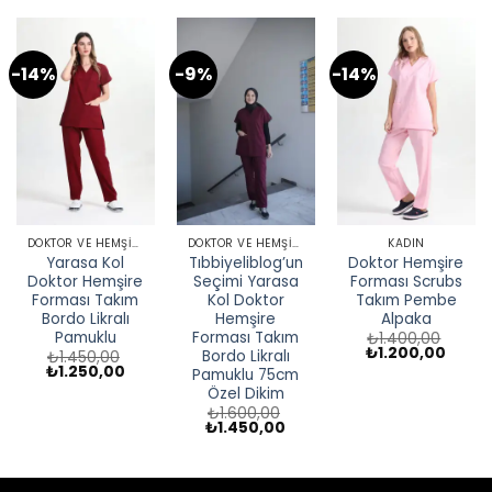
-14%
-9%
-14%
DOKTOR VE HEMŞIRE FORMASI
DOKTOR VE HEMŞIRE FORMASI
KADIN
Yarasa Kol
Tıbbiyeliblog’un
Doktor Hemşire
Doktor Hemşire
Seçimi Yarasa
Forması Scrubs
Forması Takım
Kol Doktor
Takım Pembe
Bordo Likralı
Hemşire
Alpaka
Pamuklu
Forması Takım
₺
1.400,00
Orijinal
Şu
₺
1.200,00
Bordo Likralı
₺
1.450,00
fiyat:
andak
Orijinal
Şu
₺
1.250,00
Pamuklu 75cm
₺1.400,00.
fiyat:
fiyat:
andaki
Özel Dikim
₺1.200
₺1.450,00.
fiyat:
₺1.250,00.
₺
1.600,00
Orijinal
Şu
₺
1.450,00
fiyat:
andaki
₺1.600,00.
fiyat:
₺1.450,00.