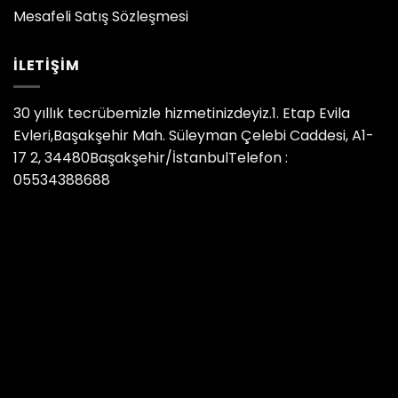
Mesafeli Satış Sözleşmesi
İLETIŞIM
30 yıllık tecrübemizle hizmetinizdeyiz.1. Etap Evila
Evleri,Başakşehir Mah. Süleyman Çelebi Caddesi, A1-
17 2, 34480Başakşehir/İstanbulTelefon :
05534388688