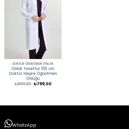
DOKTOR ÖĞRETMEN ÖNLÜK
Önlük Tesettür 105 cm
Doktor Heşire Öğretmen
Önlüğü
Orijinal
Şu
₺
899,00
₺
799,00
fiyat:
andaki
₺899,00.
fiyat:
₺799,00.
WhatsApp