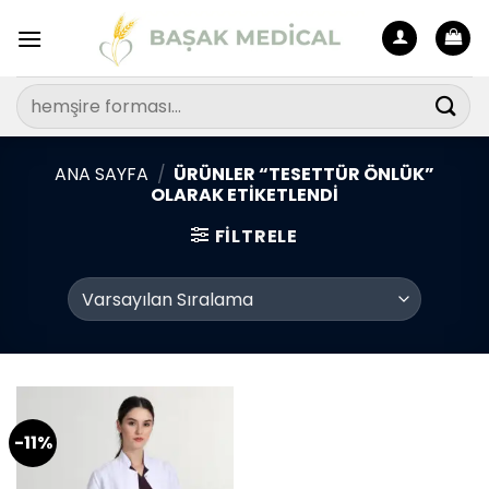
İçeriğe
atla
Ara:
ANA SAYFA
/
ÜRÜNLER “TESETTÜR ÖNLÜK”
OLARAK ETIKETLENDI
FILTRELE
-11%