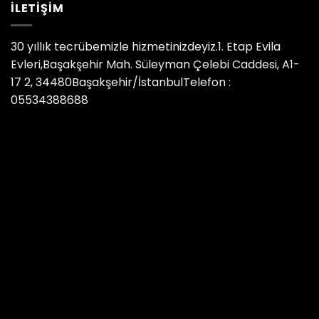
İLETIŞIM
30 yıllık tecrübemizle hizmetinizdeyiz.1. Etap Evila
Evleri,Başakşehir Mah. Süleyman Çelebi Caddesi, A1-
17 2, 34480Başakşehir/İstanbulTelefon :
05534388688