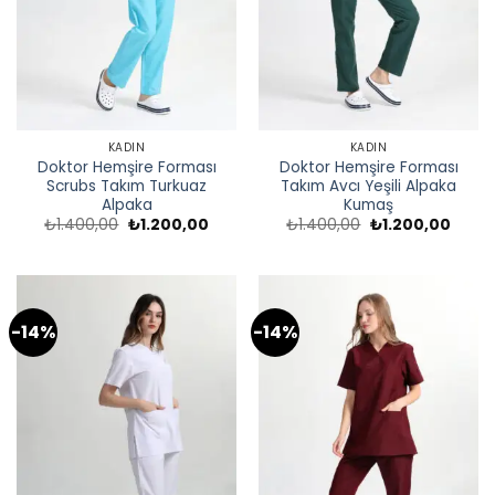
KADIN
KADIN
Doktor Hemşire Forması
Doktor Hemşire Forması
Scrubs Takım Turkuaz
Takım Avcı Yeşili Alpaka
Alpaka
Kumaş
Orijinal
Şu
Orijinal
Şu
₺
1.400,00
₺
1.200,00
₺
1.400,00
₺
1.200,00
fiyat:
andaki
fiyat:
andak
₺1.400,00.
fiyat:
₺1.400,00.
fiyat:
₺1.200,00.
₺1.200
-14%
-14%