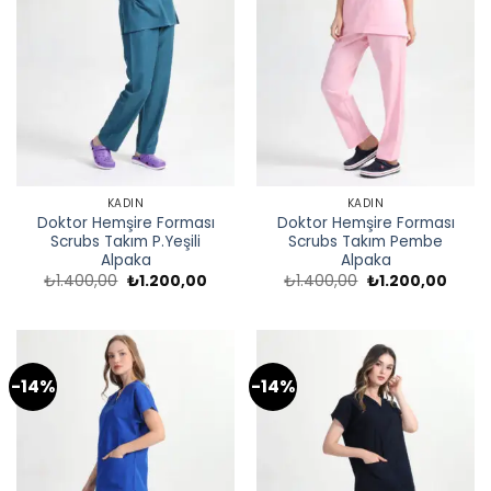
KADIN
KADIN
Doktor Hemşire Forması
Doktor Hemşire Forması
Scrubs Takım P.Yeşili
Scrubs Takım Pembe
Alpaka
Alpaka
Orijinal
Şu
Orijinal
Şu
₺
1.400,00
₺
1.200,00
₺
1.400,00
₺
1.200,00
fiyat:
andaki
fiyat:
andak
₺1.400,00.
fiyat:
₺1.400,00.
fiyat:
₺1.200,00.
₺1.200
-14%
-14%