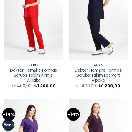
KADIN
KADIN
Doktor Hemşire Forması
Doktor Hemşire Forması
Scrubs Takım Kırmızı
Scrubs Takım Lacivert
Alpaka
Alpaka
Orijinal
Şu
Orijinal
Şu
₺
1.400,00
₺
1.200,00
₺
1.400,00
₺
1.200,00
fiyat:
andaki
fiyat:
andak
₺1.400,00.
fiyat:
₺1.400,00.
fiyat:
₺1.200,00.
₺1.200
-14%
-14%
Yeni