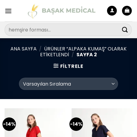
İçeriğe
atla
Ara:
ANA SAYFA
/
ÜRÜNLER “ALPAKA KUMAŞ” OLARAK
ETIKETLENDI
/
SAYFA 2
FILTRELE
-14%
-14%