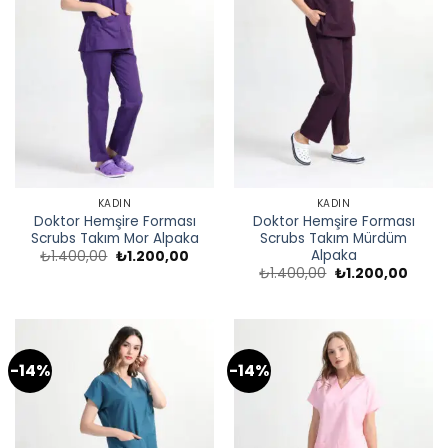
KADIN
KADIN
Doktor Hemşire Forması
Doktor Hemşire Forması
Scrubs Takım Mor Alpaka
Scrubs Takım Mürdüm
Alpaka
Orijinal
Şu
₺
1.400,00
₺
1.200,00
fiyat:
andaki
Orijinal
Şu
₺
1.400,00
₺
1.200,00
₺1.400,00.
fiyat:
fiyat:
andak
₺1.200,00.
₺1.400,00.
fiyat:
₺1.200
-14%
-14%