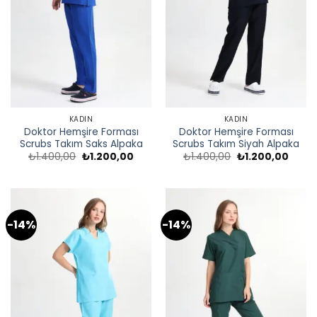
KADIN
KADIN
Doktor Hemşire Forması
Doktor Hemşire Forması
Scrubs Takım Saks Alpaka
Scrubs Takım Siyah Alpaka
Orijinal
Şu
Orijinal
Şu
₺
1.400,00
₺
1.200,00
₺
1.400,00
₺
1.200,00
fiyat:
andaki
fiyat:
andak
₺1.400,00.
fiyat:
₺1.400,00.
fiyat:
₺1.200,00.
₺1.200
-14%
-14%