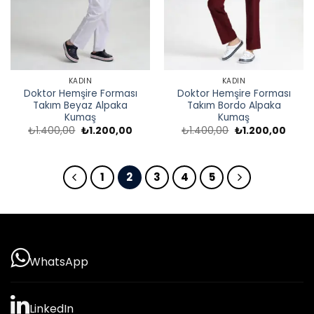
KADIN
KADIN
Doktor Hemşire Forması
Doktor Hemşire Forması
Takım Beyaz Alpaka
Takım Bordo Alpaka
Kumaş
Kumaş
Orijinal
Şu
Orijinal
Şu
₺
1.400,00
₺
1.200,00
₺
1.400,00
₺
1.200,00
fiyat:
andaki
fiyat:
andak
₺1.400,00.
fiyat:
₺1.400,00.
fiyat:
₺1.200,00.
₺1.200
1
2
3
4
5
WhatsApp
LinkedIn